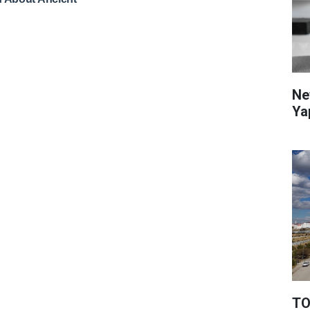
Ne
Ya
TO