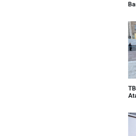
Ba
TB
At