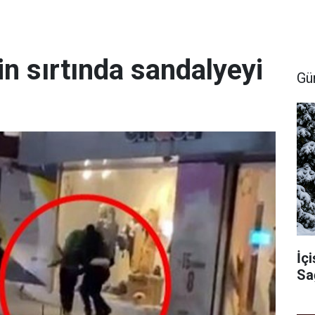
in sırtında sandalyeyi
Gü
İçi
Sa