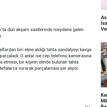
As
İs
Ve
ak'ta dün akşam saatlerinde meydana gelen
ı.
flardan biri eline aldığı tahta sandalyeyi kavga
ak parçaladı. O anlar ise cep telefonu kamerasına
a etmesi, bir kişinin elinde bulunan tahta
 defalarca vurarak parçalaması yer alıyor.
Ke
Mi
Ba