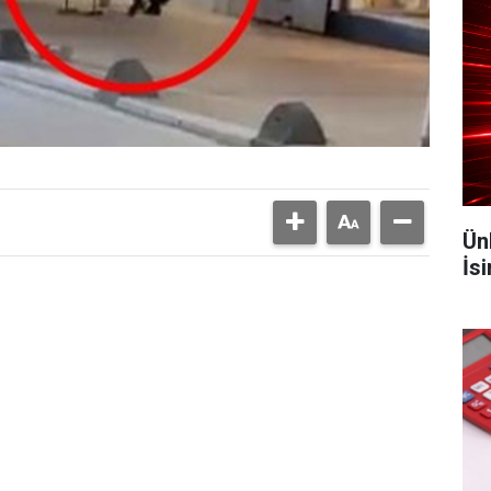
Ün
İs