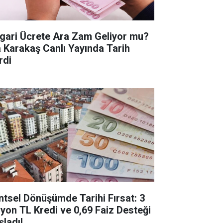
gari Ücrete Ara Zam Geliyor mu?
a Karakaş Canlı Yayında Tarih
rdi
ntsel Dönüşümde Tarihi Fırsat: 3
lyon TL Kredi ve 0,69 Faiz Desteği
şladı!