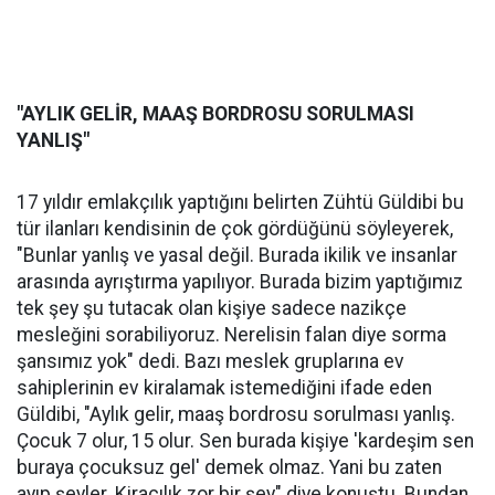
"AYLIK GELİR, MAAŞ BORDROSU SORULMASI
YANLIŞ"
17 yıldır emlakçılık yaptığını belirten Zühtü Güldibi bu
tür ilanları kendisinin de çok gördüğünü söyleyerek,
"Bunlar yanlış ve yasal değil. Burada ikilik ve insanlar
arasında ayrıştırma yapılıyor. Burada bizim yaptığımız
tek şey şu tutacak olan kişiye sadece nazikçe
mesleğini sorabiliyoruz. Nerelisin falan diye sorma
şansımız yok" dedi. Bazı meslek gruplarına ev
sahiplerinin ev kiralamak istemediğini ifade eden
Güldibi, "Aylık gelir, maaş bordrosu sorulması yanlış.
Çocuk 7 olur, 15 olur. Sen burada kişiye 'kardeşim sen
buraya çocuksuz gel' demek olmaz. Yani bu zaten
ayıp şeyler. Kiracılık zor bir şey" diye konuştu. Bundan