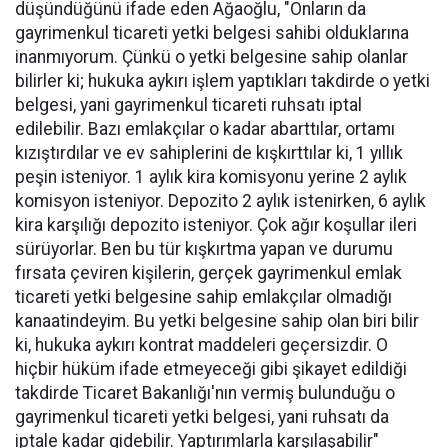
düşündüğünü ifade eden Ağaoğlu, "Onların da
gayrimenkul ticareti yetki belgesi sahibi olduklarına
inanmıyorum. Çünkü o yetki belgesine sahip olanlar
bilirler ki; hukuka aykırı işlem yaptıkları takdirde o yetki
belgesi, yani gayrimenkul ticareti ruhsatı iptal
edilebilir. Bazı emlakçılar o kadar abarttılar, ortamı
kızıştırdılar ve ev sahiplerini de kışkırttılar ki, 1 yıllık
peşin isteniyor. 1 aylık kira komisyonu yerine 2 aylık
komisyon isteniyor. Depozito 2 aylık istenirken, 6 aylık
kira karşılığı depozito isteniyor. Çok ağır koşullar ileri
sürüyorlar. Ben bu tür kışkırtma yapan ve durumu
fırsata çeviren kişilerin, gerçek gayrimenkul emlak
ticareti yetki belgesine sahip emlakçılar olmadığı
kanaatindeyim. Bu yetki belgesine sahip olan biri bilir
ki, hukuka aykırı kontrat maddeleri geçersizdir. O
hiçbir hüküm ifade etmeyeceği gibi şikayet edildiği
takdirde Ticaret Bakanlığı'nın vermiş bulunduğu o
gayrimenkul ticareti yetki belgesi, yani ruhsatı da
iptale kadar gidebilir. Yaptırımlarla karşılaşabilir"