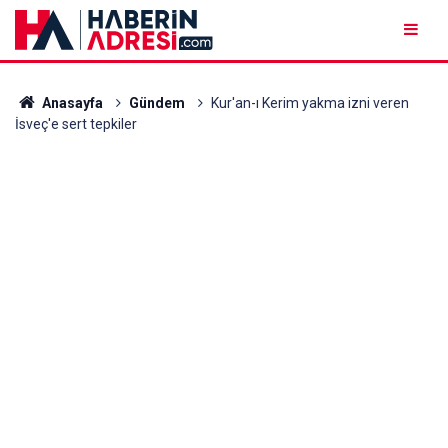
Anasayfa
Gündem
Kur'an-ı Kerim yakma izni veren
İsveç'e sert tepkiler