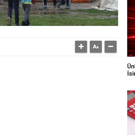
Ün
İs