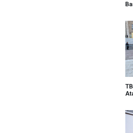
Ba
TB
At