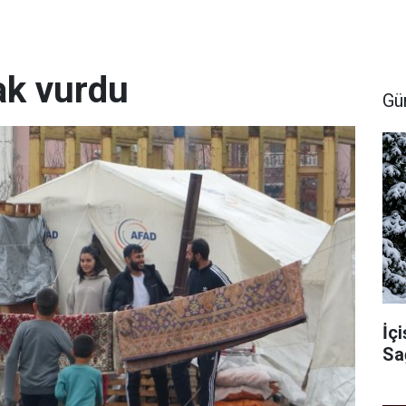
ak vurdu
Gü
İçi
Sa