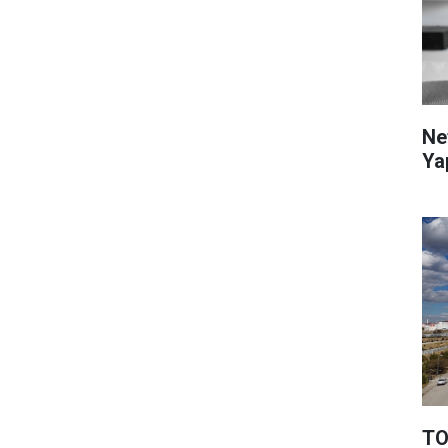
Ne
Ya
TO