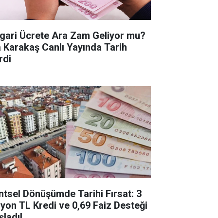
gari Ücrete Ara Zam Geliyor mu?
a Karakaş Canlı Yayında Tarih
rdi
ntsel Dönüşümde Tarihi Fırsat: 3
lyon TL Kredi ve 0,69 Faiz Desteği
şladı!