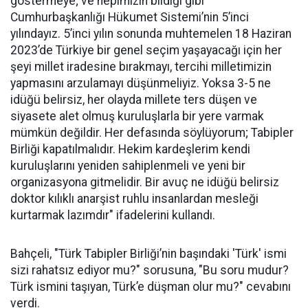
göstermeye; ve hepimizin bildiği gibi
Cumhurbaşkanlığı Hükumet Sistemi’nin 5’inci
yılındayız. 5’inci yılın sonunda muhtemelen 18 Haziran
2023’de Türkiye bir genel seçim yaşayacağı için her
şeyi millet iradesine bırakmayı, tercihi milletimizin
yapmasını arzulamayı düşünmeliyiz. Yoksa 3-5 ne
idüğü belirsiz, her olayda millete ters düşen ve
siyasete alet olmuş kuruluşlarla bir yere varmak
mümkün değildir. Her defasında söylüyorum; Tabipler
Birliği kapatılmalıdır. Hekim kardeşlerim kendi
kuruluşlarını yeniden sahiplenmeli ve yeni bir
organizasyona gitmelidir. Bir avuç ne idüğü belirsiz
doktor kılıklı anarşist ruhlu insanlardan mesleği
kurtarmak lazımdır" ifadelerini kullandı.
Bahçeli, "Türk Tabipler Birliği’nin başındaki 'Türk' ismi
sizi rahatsız ediyor mu?" sorusuna, "Bu soru mudur?
Türk ismini taşıyan, Türk’e düşman olur mu?" cevabını
verdi.