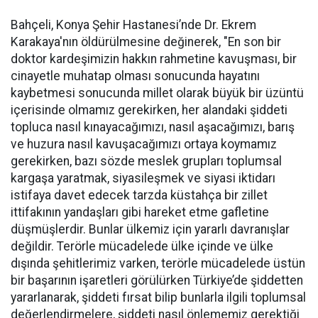
Bahçeli, Konya Şehir Hastanesi’nde Dr. Ekrem
Karakaya'nın öldürülmesine değinerek, "En son bir
doktor kardeşimizin hakkın rahmetine kavuşması, bir
cinayetle muhatap olması sonucunda hayatını
kaybetmesi sonucunda millet olarak büyük bir üzüntü
içerisinde olmamız gerekirken, her alandaki şiddeti
topluca nasıl kınayacağımızı, nasıl aşacağımızı, barış
ve huzura nasıl kavuşacağımızı ortaya koymamız
gerekirken, bazı sözde meslek grupları toplumsal
kargaşa yaratmak, siyasileşmek ve siyasi iktidarı
istifaya davet edecek tarzda küstahça bir zillet
ittifakının yandaşları gibi hareket etme gafletine
düşmüşlerdir. Bunlar ülkemiz için yararlı davranışlar
değildir. Terörle mücadelede ülke içinde ve ülke
dışında şehitlerimiz varken, terörle mücadelede üstün
bir başarının işaretleri görülürken Türkiye’de şiddetten
yararlanarak, şiddeti fırsat bilip bunlarla ilgili toplumsal
değerlendirmelere, şiddeti nasıl önlememiz gerektiği