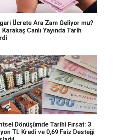
gari Ücrete Ara Zam Geliyor mu?
a Karakaş Canlı Yayında Tarih
rdi
ntsel Dönüşümde Tarihi Fırsat: 3
lyon TL Kredi ve 0,69 Faiz Desteği
şladı!