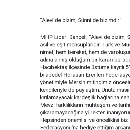
“Alevi de bizim, Sünni de bizimdir”
MHP Lideri Bahçeli, “Alevi de bizim, S
asil ve eşit mensuplarıdır. Türk ve M
nimet, hem bereket, hem de varoluşumuz
adına almış olduğum bir kararı burada
Hacıbektaş ilçesinde üstüme kayıtlı 
bilabedel Horasan Erenleri Federasy
yönetimiyle Mersin mitingimiz önces
kendileriyle de paylaştım. Unutulması
kırılamayacak kardeşlik bağlarına sahi
Mevzi farklılıkların muhteşem ve tari
çıkaramayacağına yürekten inanıyorum. 
Hepsinden önemlisi ve önceliklisi biz
Federasyonu'na hediye ettiğim arsanı