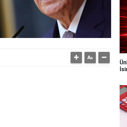
Ün
İs