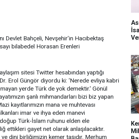
As
İs
Ve
anı Devlet Bahçeli, Nevşehir’in Hacıbektaş
rsayı bilabedel Horasan Erenleri
ylaşım sitesi Twitter hesabından yaptığı
. Erol Güngör diyordu ki: ‘Nerede evliya kabri
 olmayan yerde Türk de yok demektir.' Gönül
yatımızın şanlı mihmandarları bizi biz yapan
 Mazi kayıtlarımızın mana ve muhtevası
lkanları imar ve ihya eden manevi
doğup Türk-İslam ruhunu elden ele
Ke
iğ ettikleri gayet net olarak anlaşılacaktır.
Mi
i ve dini birliğimizin kemer taşıdır. Merhum
Ba