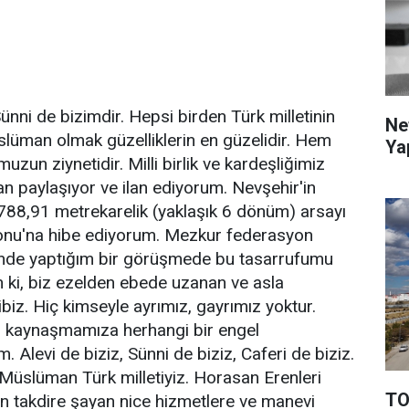
ünni de bizimdir. Hepsi birden Türk milletinin
Ne
üslüman olmak güzelliklerin en güzelidir. Hem
Ya
un ziynetidir. Milli birlik ve kardeşliğimiz
n paylaşıyor ve ilan ediyorum. Nevşehir'in
5788,91 metrekarelik (yaklaşık 6 dönüm) arsayı
onu'na hibe ediyorum. Mezkur federasyon
inde yaptığım bir görüşmede bu tasarrufumu
n ki, biz ezelden ebede uzanan ve asla
biz. Hiç kimseyle ayrımız, gayrımız yoktur.
hi kaynaşmamıza herhangi bir engel
Alevi de biziz, Sünni de biziz, Caferi de biziz.
 Müslüman Türk milletiyiz. Horasan Erenleri
TO
n takdire şayan nice hizmetlere ve manevi