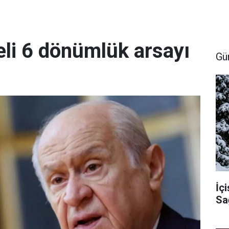
li 6 dönümlük arsayı
Gü
İçi
Sa