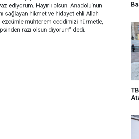
Ba
iyaz ediyorum. Hayırlı olsun. Anadolu'nun
ı sağlayan hikmet ve hidayet ehli Allah
ini, ezcümle muhterem ceddimizi hürmetle,
psinden razı olsun diyorum” dedi.
TB
At