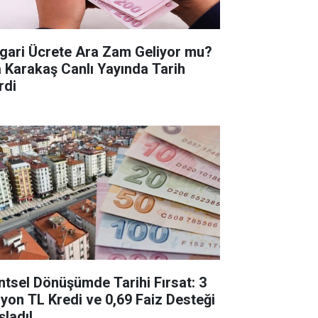
gari Ücrete Ara Zam Geliyor mu?
a Karakaş Canlı Yayında Tarih
rdi
ntsel Dönüşümde Tarihi Fırsat: 3
lyon TL Kredi ve 0,69 Faiz Desteği
şladı!