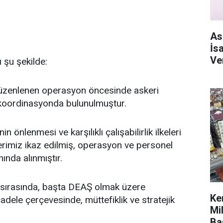
As
İs
Ve
 şu şekilde:
düzenlenen operasyon öncesinde askeri
e koordinasyonda bulunulmuştur.
n önlenmesi ve karşılıklı çalışabilirlik ilkeleri
lerimiz ikaz edilmiş, operasyon ve personel
ında alınmıştır.
sırasında, başta DEAŞ olmak üzere
Ke
ele çerçevesinde, müttefiklik ve stratejik
Mi
Ba