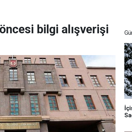
cesi bilgi alışverişi
Gü
İçi
Sa