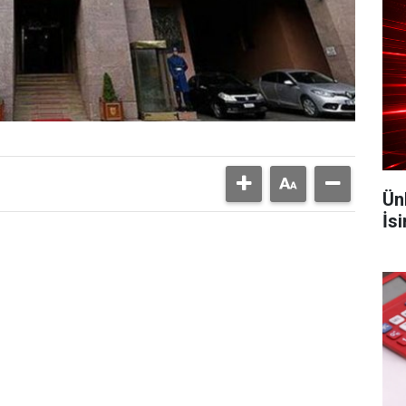
Ün
İs