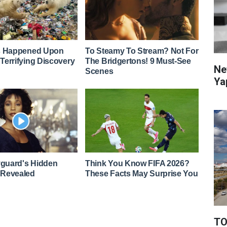
Ne
Ya
TO