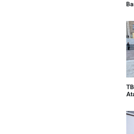
Ba
TB
At