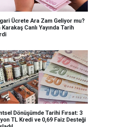
gari Ücrete Ara Zam Geliyor mu?
a Karakaş Canlı Yayında Tarih
rdi
ntsel Dönüşümde Tarihi Fırsat: 3
lyon TL Kredi ve 0,69 Faiz Desteği
şladı!