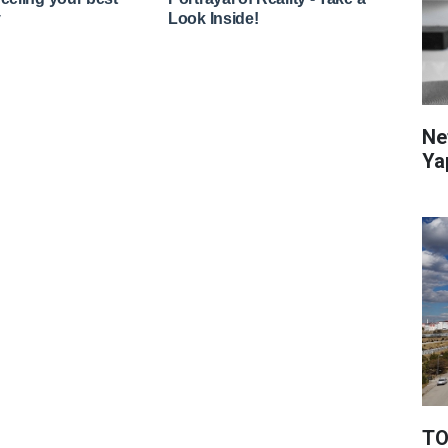
Ne
Ya
TO