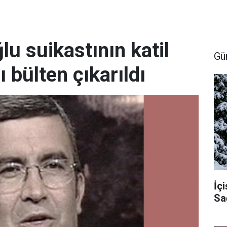
u suikastının katil
Gü
ı bülten çıkarıldı
İçi
Sa