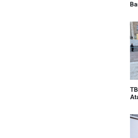
Ba
TB
At