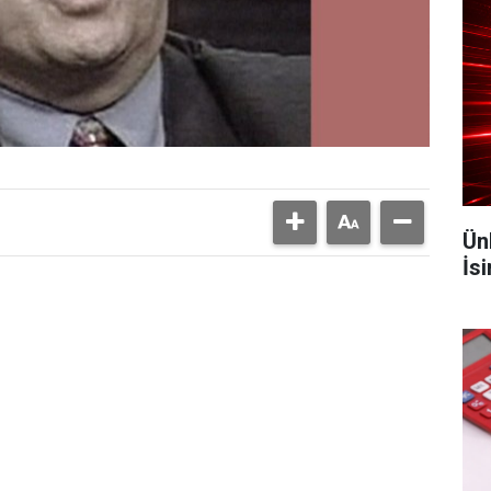
Ün
İs