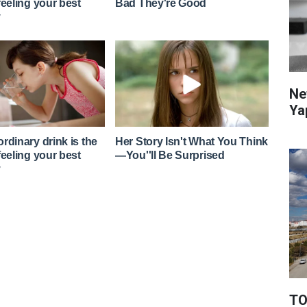
Ne
Ya
TO