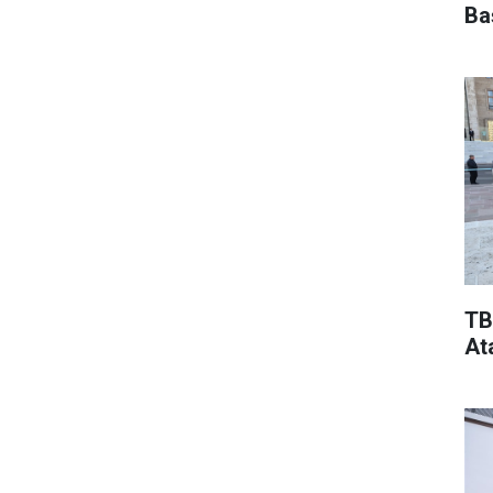
Ba
TB
At