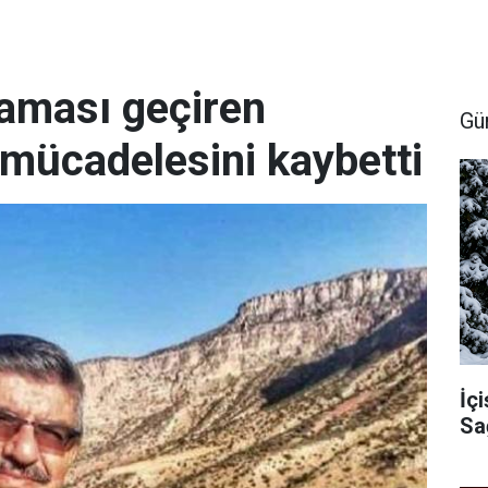
aması geçiren
Gü
mücadelesini kaybetti
İçi
Sa