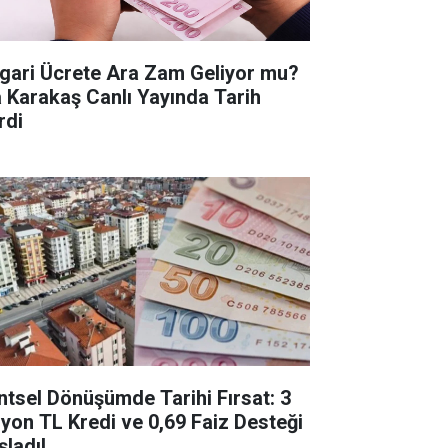
gari Ücrete Ara Zam Geliyor mu?
a Karakaş Canlı Yayında Tarih
rdi
ntsel Dönüşümde Tarihi Fırsat: 3
lyon TL Kredi ve 0,69 Faiz Desteği
şladı!