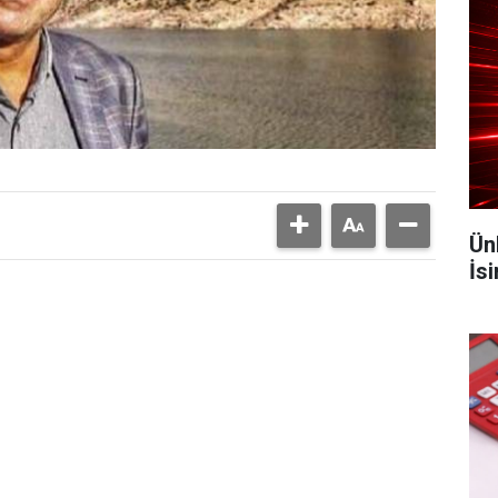
Ün
İs