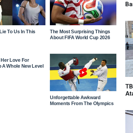
Ba
TB
At