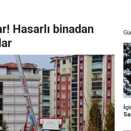
r! Hasarlı binadan
Gü
lar
İçi
Sa