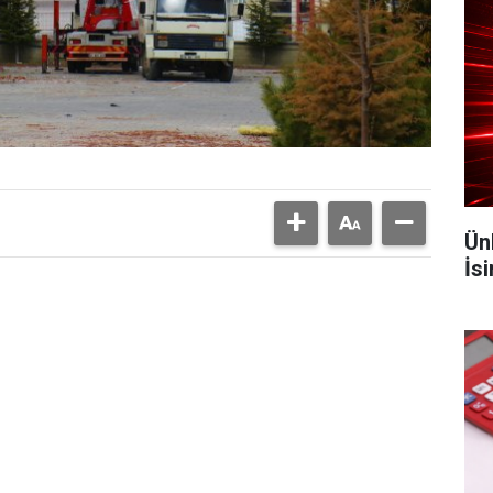
Ün
İs