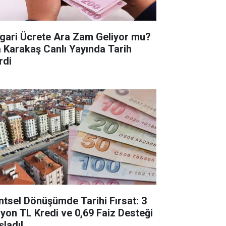
gari Ücrete Ara Zam Geliyor mu?
a Karakaş Canlı Yayında Tarih
rdi
ntsel Dönüşümde Tarihi Fırsat: 3
lyon TL Kredi ve 0,69 Faiz Desteği
şladı!