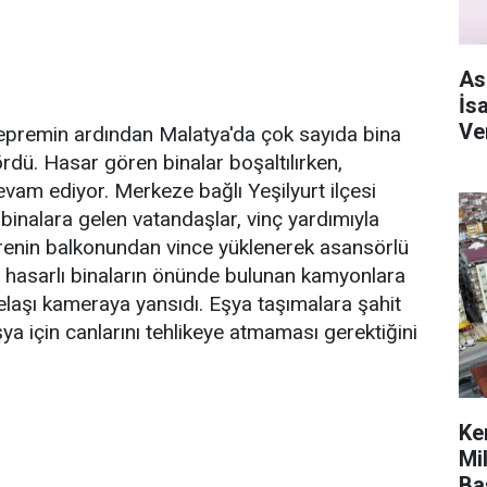
As
İs
Ve
premin ardından Malatya'da çok sayıda bina
ördü. Hasar gören binalar boşaltılırken,
evam ediyor. Merkeze bağlı Yeşilyurt ilçesi
binalara gelen vatandaşlar, vinç yardımıyla
airenin balkonundan vince yüklenerek asansörlü
ır hasarlı binaların önünde bulunan kamyonlara
elaşı kameraya yansıdı. Eşya taşımalara şahit
ya için canlarını tehlikeye atmaması gerektiğini
Ke
Mi
Ba