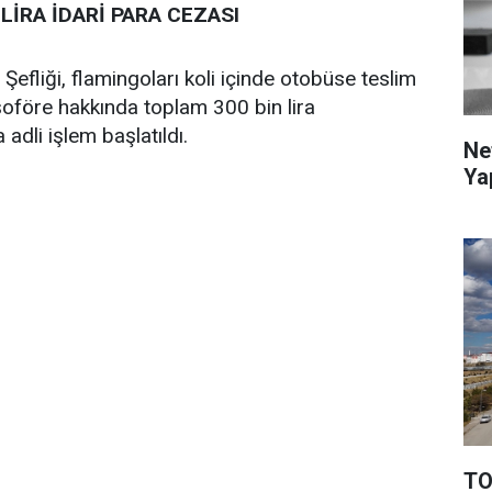
 LİRA İDARİ PARA CEZASI
efliği, flamingoları koli içinde otobüse teslim
şoföre hakkında toplam 300 bin lira
 adli işlem başlatıldı.
Ne
Ya
TO