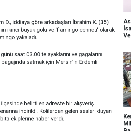
As
m D., iddiaya göre arkadaşları İbrahim K. (35)
İs
nin ikinci büyük gölü ve 'flamingo cenneti' olarak
Ve
amingo yakaladı.
ünü saat 03.00'te ayaklarını ve gagalarını
 bagajında satmak için Mersin'in Erdemli
ilçesinde belirtilen adreste bir alışveriş
arına indirildi. Kolilerden gelen sesleri duyan
Ke
ıta ekiplerine haber verdi.
Mi
Ba