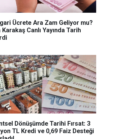
gari Ücrete Ara Zam Geliyor mu?
a Karakaş Canlı Yayında Tarih
rdi
ntsel Dönüşümde Tarihi Fırsat: 3
lyon TL Kredi ve 0,69 Faiz Desteği
şladı!