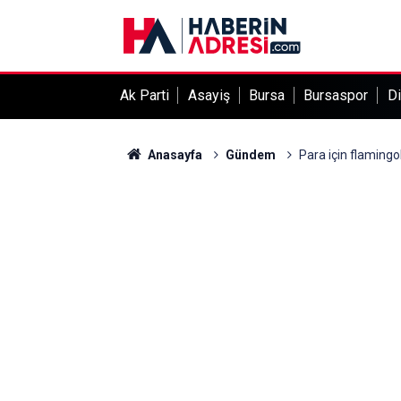
Ak Parti
Asayiş
Bursa
Bursaspor
Di
Anasayfa
Gündem
Para için flamingol