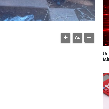
Ün
İs