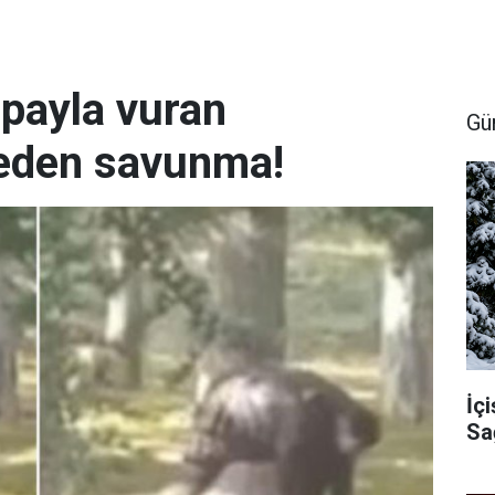
payla vuran
Gü
 eden savunma!
İçi
Sa