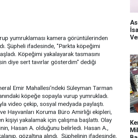
As
İs
Ve
urup yumruklaması kamera görüntülerinden
ldı. Şüpheli ifadesinde, "Parkta köpeğimi
aşladı. Köpeğimi yakalayarak tasmasını
in diye sert tavırlar gösterdim" dediği
General Emir Mahallesi'ndeki Süleyman Tarman
anındaki köpeğe sopayla vurup yumrukladı.
yla video çekip, sosyal medyada paylaştı.
e Hayvanları Koruma Büro Amirliği ekipleri,
 kişiyi yakalamak için çalışma başlattı. Olay
Ke
inin, Hasan A. olduğunu belirledi. Hasan A.,
Mi
anıp, gözaltına alındı. Şüphelinin ifadesinde,
Ba