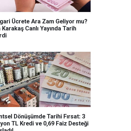
gari Ücrete Ara Zam Geliyor mu?
a Karakaş Canlı Yayında Tarih
rdi
ntsel Dönüşümde Tarihi Fırsat: 3
lyon TL Kredi ve 0,69 Faiz Desteği
şladı!