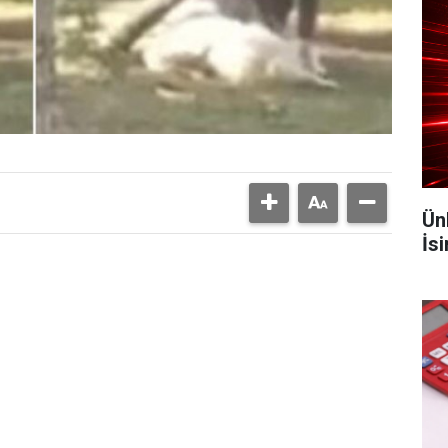
Ün
İs