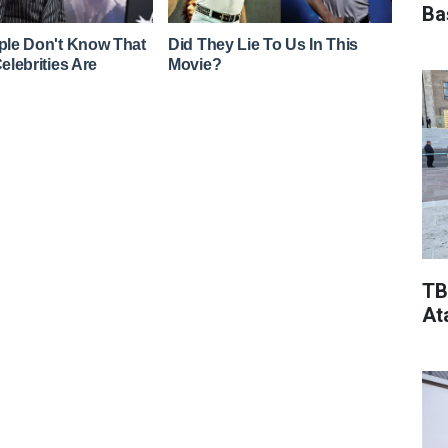
Ba
TB
At