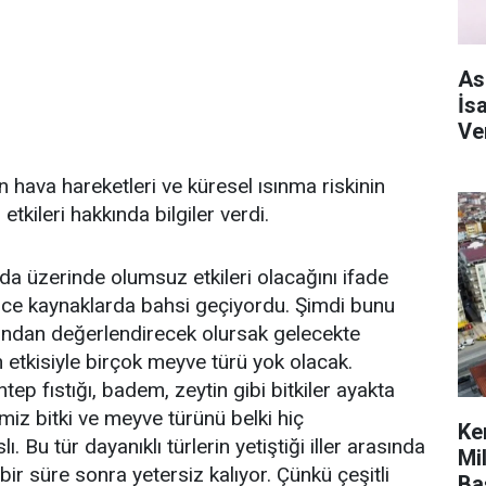
As
İs
Ve
 hava hareketleri ve küresel ısınma riskinin
tkileri hakkında bilgiler verdi.
ıda üzerinde olumsuz etkileri olacağını ifade
önce kaynaklarda bahsi geçiyordu. Şimdi bunu
sından değerlendirecek olursak gelecekte
etkisiyle birçok meyve türü yok olacak.
p fıstığı, badem, zeytin gibi bitkiler ayakta
imiz bitki ve meyve türünü belki hiç
Ke
Bu tür dayanıklı türlerin yetiştiği iller arasında
Mi
e bir süre sonra yetersiz kalıyor. Çünkü çeşitli
Ba