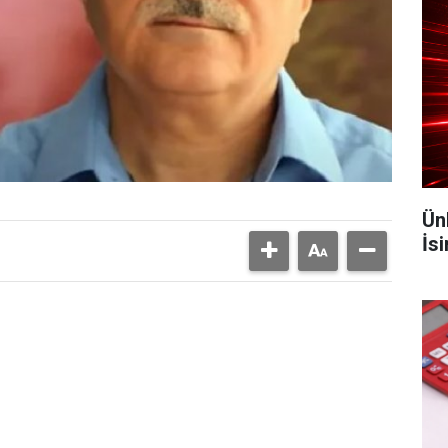
Ün
İs