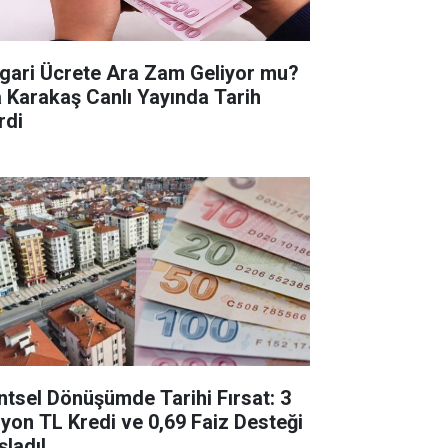
gari Ücrete Ara Zam Geliyor mu?
a Karakaş Canlı Yayında Tarih
rdi
ntsel Dönüşümde Tarihi Fırsat: 3
lyon TL Kredi ve 0,69 Faiz Desteği
şladı!