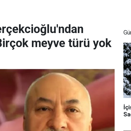
erçekcioğlu'ndan
Gü
Birçok meyve türü yok
İçi
Sa