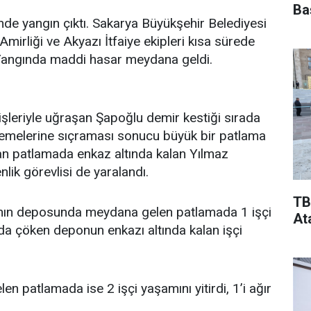
Ba
yangın çıktı. Sakarya Büyükşehir Belediyesi
mirliği ve Akyazı İtfaiye ekipleri kısa sürede
Yangında maddi hasar meydana geldi.
işleriyle uğraşan Şapoğlu demir kestiği sırada
alzemelerine sıçraması sonucu büyük bir patlama
an patlamada enkaz altında kalan Yılmaz
lik görevlisi de yaralandı.
TB
ının deposunda meydana gelen patlamada 1 işçi
At
nda çöken deponun enkazı altında kalan işçi
 patlamada ise 2 işçi yaşamını yitirdi, 1’i ağır