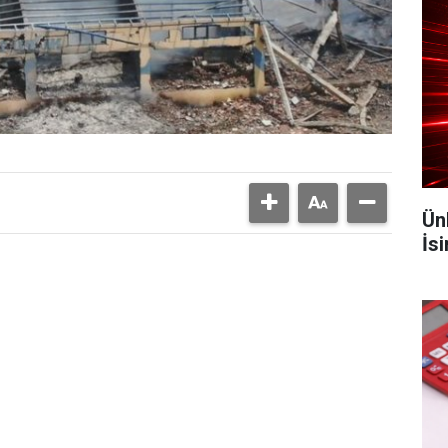
Ün
İs