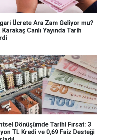
gari Ücrete Ara Zam Geliyor mu?
a Karakaş Canlı Yayında Tarih
rdi
ntsel Dönüşümde Tarihi Fırsat: 3
lyon TL Kredi ve 0,69 Faiz Desteği
şladı!