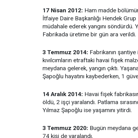
17 Nisan 2012:
Ham madde bölümünde 
İtfaiye Daire Başkanlığı Hendek Grup A
müdahale ederek yangını söndürdü. 
Fabrikada üretime bir gün ara verildi.
3 Temmuz 2014:
Fabrikanın şantiye 
kıvılcımların etraftaki havai fişek m
meydana gelerek, yangın çıktı. Yaşan
Şapoğlu hayatını kaybederken, 1 güven
14 Aralık 2014:
Havai fişek fabrikas
öldü, 2 işçi yaralandı. Patlama sırası
Yılmaz Şapoğlu ise yaşamını yitirdi.
3 Temmuz 2020:
Bugün meydana gelen
74 kişi de yaralandı.