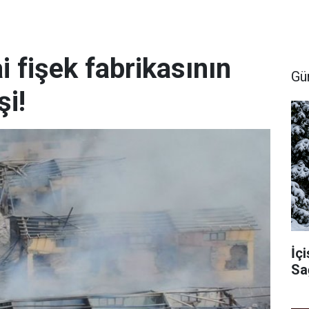
i fişek fabrikasının
Gü
şi!
İçi
Sa