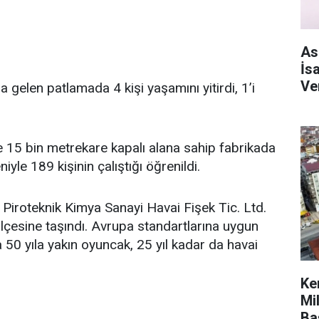
As
İs
Ve
gelen patlamada 4 kişi yaşamını yitirdi, 1’i
e 15 bin metrekare kapalı alana sahip fabrikada
iyle 189 kişinin çalıştığı öğrenildi.
Piroteknik Kimya Sanayi Havai Fişek Tic. Ltd.
ilçesine taşındı. Avrupa standartlarına uygun
da 50 yıla yakın oyuncak, 25 yıl kadar da havai
Ke
Mi
Ba