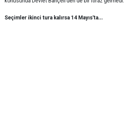
konusunda Devlet Bahçeli'den de bir itiraz gelmedi.
Seçimler ikinci tura kalırsa 14 Mayıs'ta...