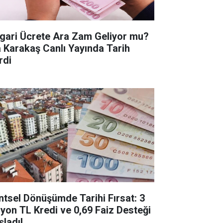
gari Ücrete Ara Zam Geliyor mu?
a Karakaş Canlı Yayında Tarih
rdi
ntsel Dönüşümde Tarihi Fırsat: 3
lyon TL Kredi ve 0,69 Faiz Desteği
şladı!