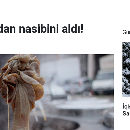
an nasibini aldı!
Gü
İçi
Sa