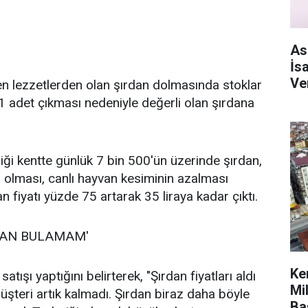
As
İs
Ve
en lezzetlerden olan şırdan dolmasında stoklar
1 adet çıkması nedeniyle değerli olan şırdana
iği kentte günlük 7 bin 500'ün üzerinde şırdan,
la olması, canlı hayvan kesiminin azalması
an fiyatı yüzde 75 artarak 35 liraya kadar çıktı.
RDAN BULAMAM'
Ke
tışı yaptığını belirterek, "Şırdan fiyatları aldı
Mi
üşteri artık kalmadı. Şırdan biraz daha böyle
Ba