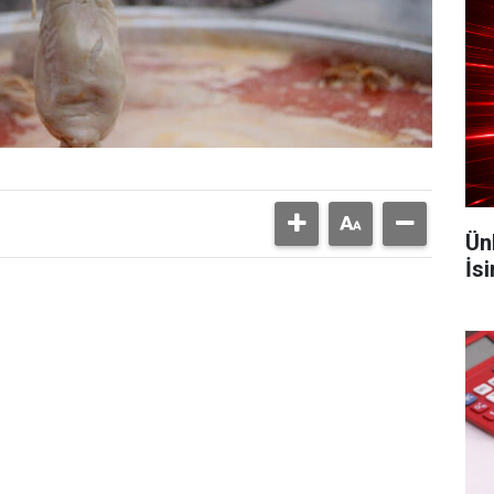
Ün
İs