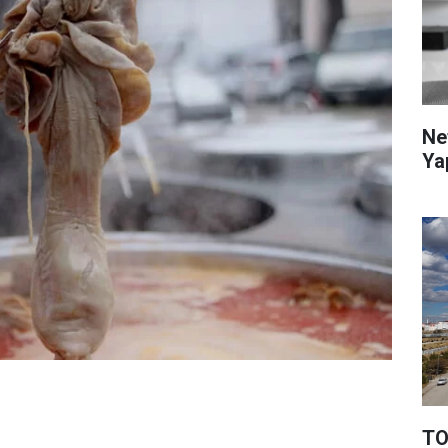
Ne
Ya
TO