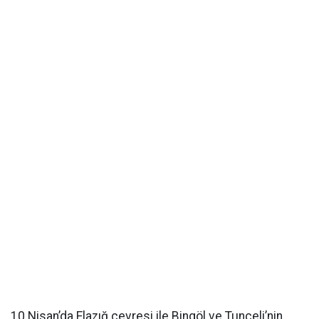
10 Nisan’da Elazığ çevresi ile Bingöl ve Tunceli’nin