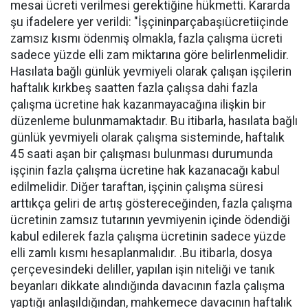
mesai ücreti verilmesi gerektiğine hükmetti. Kararda
şu ifadelere yer verildi: "İşçininparçabaşıücretiiçinde
zamsız kısmı ödenmiş olmakla, fazla çalışma ücreti
sadece yüzde elli zam miktarına göre belirlenmelidir.
Hasılata bağlı günlük yevmiyeli olarak çalışan işçilerin
haftalık kırkbeş saatten fazla çalışsa dahi fazla
çalışma ücretine hak kazanmayacağına ilişkin bir
düzenleme bulunmamaktadır. Bu itibarla, hasılata bağlı
günlük yevmiyeli olarak çalışma sisteminde, haftalık
45 saati aşan bir çalışması bulunması durumunda
işçinin fazla çalışma ücretine hak kazanacağı kabul
edilmelidir. Diğer taraftan, işçinin çalışma süresi
arttıkça geliri de artış göstereceğinden, fazla çalışma
ücretinin zamsız tutarının yevmiyenin içinde ödendiği
kabul edilerek fazla çalışma ücretinin sadece yüzde
elli zamlı kısmı hesaplanmalıdır. .Bu itibarla, dosya
çerçevesindeki deliller, yapılan işin niteliği ve tanık
beyanları dikkate alındığında davacının fazla çalışma
yaptığı anlaşıldığından, mahkemece davacının haftalık