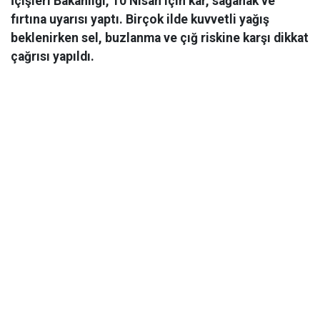
İçişleri Bakanlığı, 10 Nisan için kar, sağanak ve
fırtına uyarısı yaptı. Birçok ilde kuvvetli yağış
beklenirken sel, buzlanma ve çığ riskine karşı dikkat
çağrısı yapıldı.