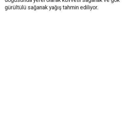
doğusunda yerel olarak kuvvetli sağanak ve gök
gürültülü sağanak yağış tahmin ediliyor.