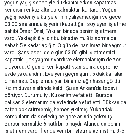
yoğun yağış sebebiyle dükkanını erken kapatması,
kendisini enkaz altında kalmaktan kurtardı. Yoğun
yağış nedeniyle kuryelerinin çalışamadığını ve gece
03.00 sıralarında iş yerini kapattığını söyleyen işletme
sahibi Ömer Önal, “Yıkılan binada benim işletmem
vardı. Yaklaşık 8 yıldır bu binadayım. Biz normalde
sabah 5'e kadar açığız. O gün de inanılmaz bir yağmur
vardı. Şans eseri de o gün 03.00 gibi işletmemizi
kapattık. Çok yağmur vardı ve elemanlar için de zor
oluyordu. O gün erken kapattıktan sonra depreme
evde yakalandım. Eve yeni geçmiştim. 5 dakika falan
olmamıştı. Depremde yan binamız ağır hasar gördü.
Kızım duvarın altında kaldı. Şu an Ankara'da tedavi
görüyor. Durumu iyi. Kuzenim vefat etti. Burada
çalışan 2 elemanım da evlerinde vefat etti. Dükkan da
zaten çok sürmemiş, hemen yıkılmış. Yukarıdaki
komşuların da söylediğine göre anında çökmüş.
Burası normalde 6 katlı bir binaydı. Altında da benim
işletmem vardı. İleride yeni bir işletme açmıştım. 3-5