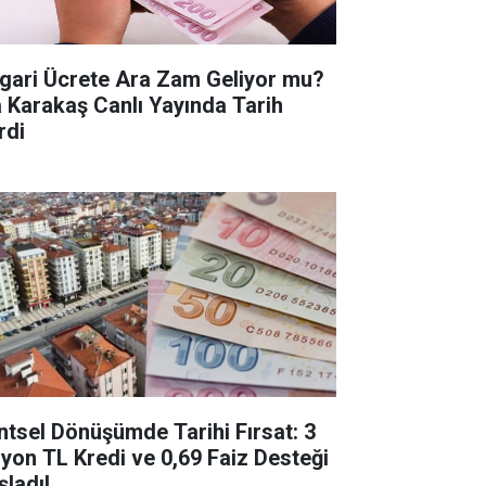
gari Ücrete Ara Zam Geliyor mu?
a Karakaş Canlı Yayında Tarih
rdi
ntsel Dönüşümde Tarihi Fırsat: 3
lyon TL Kredi ve 0,69 Faiz Desteği
şladı!