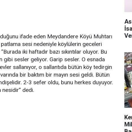
As
İs
Ve
 olduğunu ifade eden Meydandere Köyü Muhtarı
patlama sesi nedeniyle köylülerin geceleri
“Burada iki haftadır bazı sıkıntılar oluyor. Bu
ın gibi sesler geliyor. Garip sesler. O esnada
evler sallanıyor, o sallantıda bütün köy tedirgin
varında bir baktım bir mayın sesi geldi. Bütün
ndişelidir. 2-3 sefer oldu, bunu herkes duyuyor.
 nesidir” dedi.
Ke
Mi
Ba