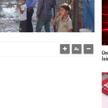
Ün
İs