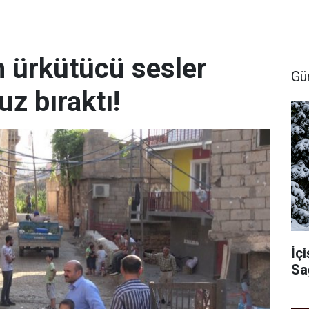
n ürkütücü sesler
Gü
uz bıraktı!
İçi
Sa