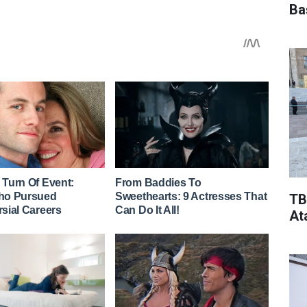
Ba
TB
At