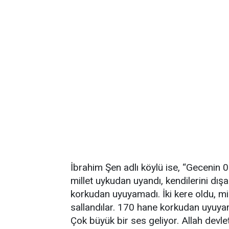
İbrahim Şen adlı köylü ise, “Gecenin 00
millet uykudan uyandı, kendilerini dışar
korkudan uyuyamadı. İki kere oldu, mi
sallandılar. 170 hane korkudan uyuyam
Çok büyük bir ses geliyor. Allah devl