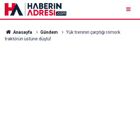
Anasayfa
Gündem
Yük treninin çarptığı römork
traktörün üstüne düştü!