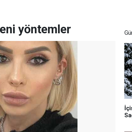
yeni yöntemler
Gü
İçi
Sa