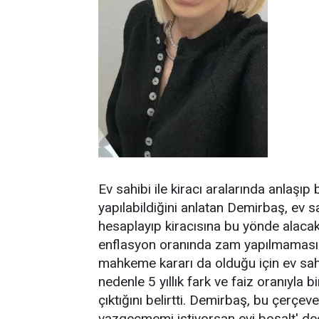
Ev sahibi ile kiracı aralarında anlaşı
yapılabildiğini anlatan Demirbaş, ev s
hesaplayıp kiracısına bu yönde alacaklı
enflasyon oranında zam yapılmaması n
mahkeme kararı da olduğu için ev sah
nedenle 5 yıllık fark ve faiz oranıyla b
çıktığını belirtti. Demirbaş, bu çerçev
vazgeçmemi istiyorsan evi boşalt' dedi