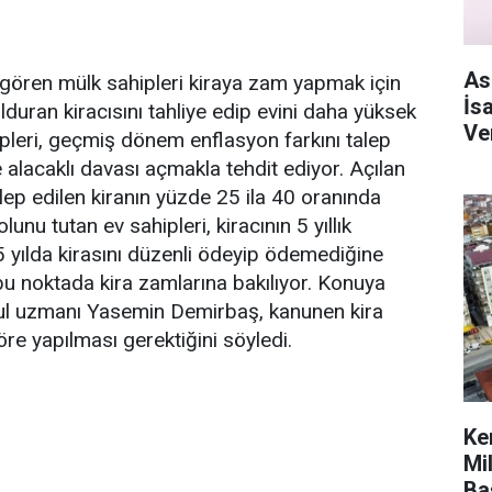
As
sat gören mülk sahipleri kiraya zam yapmak için
İs
lduran kiracısını tahliye edip evini daha yüksek
Ve
ipleri, geçmiş dönem enflasyon farkını talep
e alacaklı davası açmakla tehdit ediyor. Açılan
alep edilen kiranın yüzde 25 ila 40 oranında
unu tutan ev sahipleri, kiracının 5 yıllık
5 yılda kirasını düzenli ödeyip ödemediğine
bu noktada kira zamlarına bakılıyor. Konuya
kul uzmanı Yasemin Demirbaş, kanunen kira
öre yapılması gerektiğini söyledi.
Ke
Mi
Ba