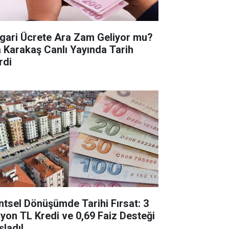
gari Ücrete Ara Zam Geliyor mu?
a Karakaş Canlı Yayında Tarih
rdi
ntsel Dönüşümde Tarihi Fırsat: 3
lyon TL Kredi ve 0,69 Faiz Desteği
şladı!