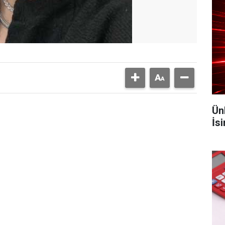
Ün
İs