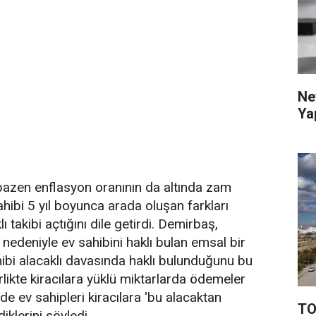
Ne
Ya
p bazen enflasyon oranının da altında zam
ahibi 5 yıl boyunca arada oluşan farkları
 takibi açtığını dile getirdi. Demirbaş,
edeniyle ev sahibini haklı bulan emsal bir
ibi alacaklı davasında haklı bulunduğunu bu
irlikte kiracılara yüklü miktarlarda ödemeler
ede ev sahipleri kiracılara 'bu alacaktan
TO
klerini söyledi.