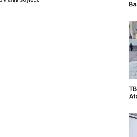
Ba
TB
At