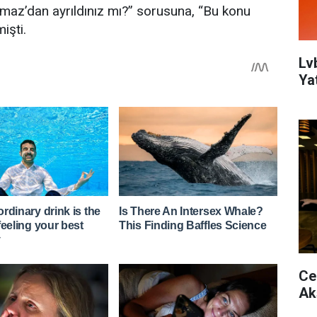
lmaz’dan ayrıldınız mı?” sorusuna, “Bu konu
işti.
Lv
Yat
Ce
Ak