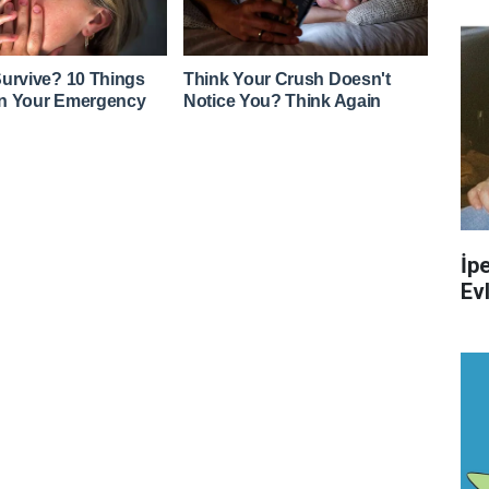
İp
Evl