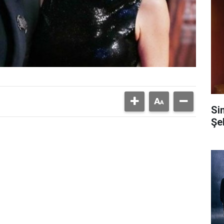
Si
Şe