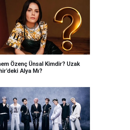
nem Özenç Ünsal Kimdir? Uzak
hir'deki Alya Mı?