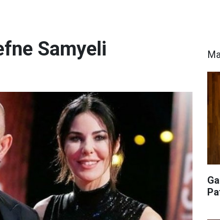
efne Samyeli
Ma
Ga
Pa