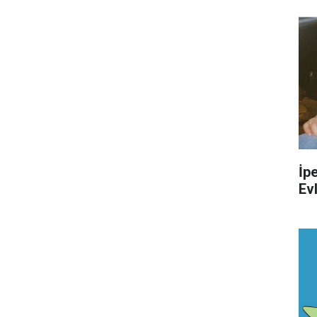
İp
Evl