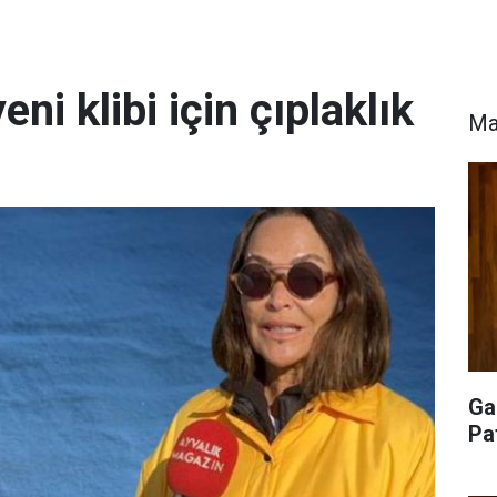
ni klibi için çıplaklık
Ma
Ga
Pa