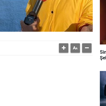
Si
Şe