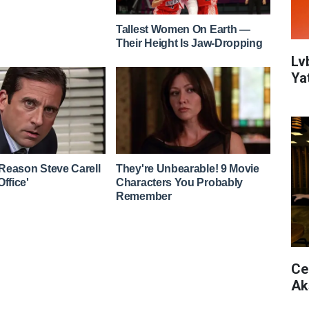
Lv
Yat
Ce
Ak