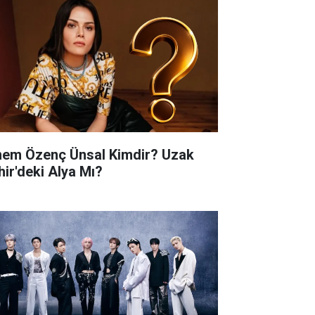
nem Özenç Ünsal Kimdir? Uzak
hir'deki Alya Mı?