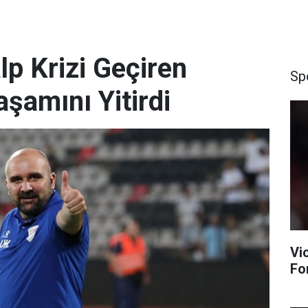
p Krizi Geçiren
Sp
şamını Yitirdi
Vi
Fo