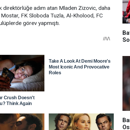
ik direktörlüğe adım atan Mladen Zizovic, daha
ki Mostar, FK Sloboda Tuzla, Al-Kholood, FC
ulüplerde görev yapmıştı.
Ba
So
Ba
Os