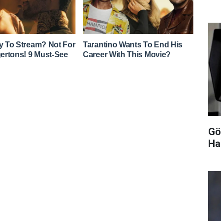
Gö
Ha