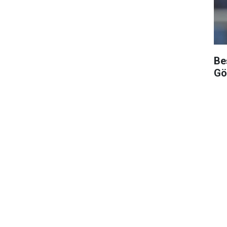
Be
Gö