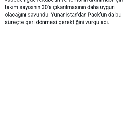
takım sayısının 30’a çıkarılmasının daha uygun
olacağını savundu. Yunanistan’dan Paok’un da bu
süreçte geri dönmesi gerektiğini vurguladı.