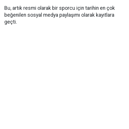
Bu, artık resmi olarak bir sporcu için tarihin en çok
beğenilen sosyal medya paylaşımı olarak kayıtlara
geçti.