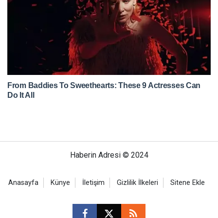
Haberin Adresi © 2024
Anasayfa
Künye
İletişim
Gizlilik İlkeleri
Sitene Ekle