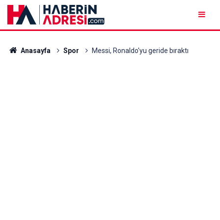
Anasayfa
Spor
Messi, Ronaldo'yu geride bıraktı