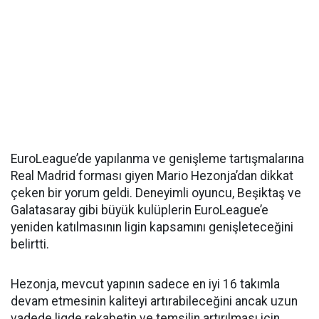
EuroLeague’de yapılanma ve genişleme tartışmalarına
Real Madrid forması giyen Mario Hezonja’dan dikkat
çeken bir yorum geldi. Deneyimli oyuncu, Beşiktaş ve
Galatasaray gibi büyük kulüplerin EuroLeague’e
yeniden katılmasının ligin kapsamını genişleteceğini
belirtti.
Hezonja, mevcut yapının sadece en iyi 16 takımla
devam etmesinin kaliteyi artırabileceğini ancak uzun
vadede ligde rekabetin ve temsilin artırılması için