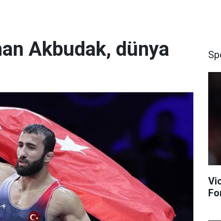
rhan Akbudak, dünya
Sp
Vi
Fo