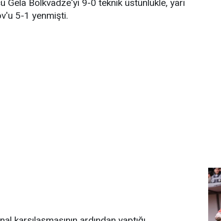
ü Gela Bolkvadze'yi 9-0 teknik üstünlükle, yarı
v'u 5-1 yenmişti.
al karşılaşmasının ardından yaptığı