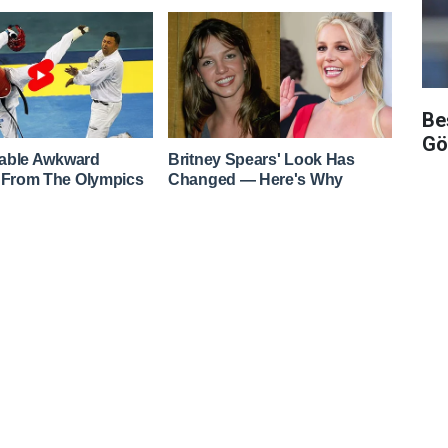
Be
Gö