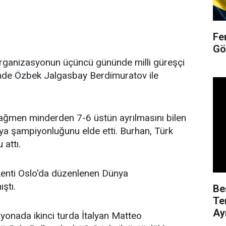
Fe
Gö
organizasyonun üçüncü gününde milli güreşçi
linde Özbek Jalgasbay Berdimuratov ile
ğmen minderden 7-6 üstün ayrılmasını bilen
ya şampiyonluğunu elde etti. Burhan, Türk
attı.
şkenti Oslo'da düzenlenen Dünya
ştı.
Be
Te
Ayr
yonada ikinci turda İtalyan Matteo