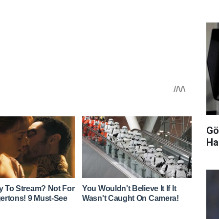
Gö
Ha