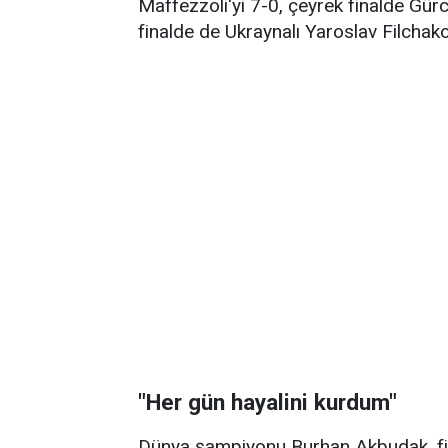
Maffezzoli'yi 7-0, çeyrek finalde Gürc
finalde de Ukraynalı Yaroslav Filchako
"Her gün hayalini kurdum"
Dünya şampiyonu Burhan Akbudak, fin