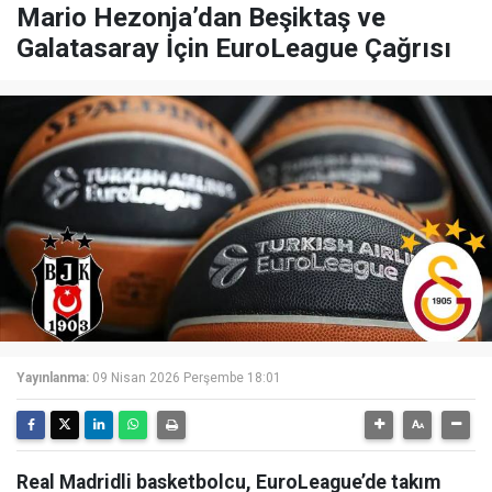
Mario Hezonja’dan Beşiktaş ve
Galatasaray İçin EuroLeague Çağrısı
Yayınlanma:
09 Nisan 2026 Perşembe 18:01
Real Madridli basketbolcu, EuroLeague’de takım