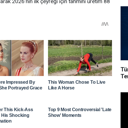
larak 2026’nın ilk çeyreği için tahmini üretim 88
Tü
Ter