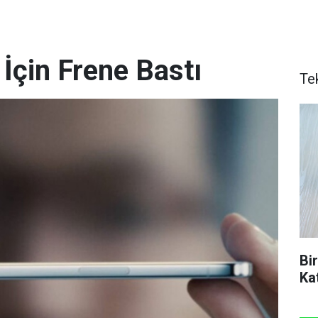
 İçin Frene Bastı
Te
Bi
Ka