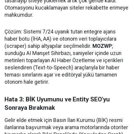
tasarlayıp siteye yüklemek artık çok geride kaldı.
Otomasyonu kucaklamayan siteler rekabette erimeye
mahkumdur.
Çözüm: Sistemi 7/24 uyanık tutan entegre ajans
haber botu (İHA, AA) ve otonom veri toplayıcılara
(scraper) sahip altyapılar seçilmelidir.
MOZWP
;
sunduğu AI Manşet Sihirbazı, saniyeler içinde uzun
metinleri toparlayan AI Haber Özetleme ve içerikleri
seslendiren (Text-to-Speech) araçlarıyla bir haber
teması sınırlarını aşar ve editöryal yükü tamamen
otonom hale getirir.
Hata 3: BİK Uyumunu ve Entity SEO'yu
Sonraya Bırakmak
Gelir elde etmek için Basın İlan Kurumu (BİK) resmi
ilanlarına başvurmak veya arama motorlarında otoriter