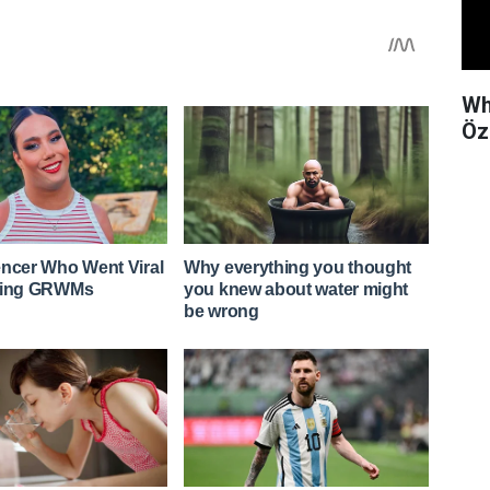
Wh
Öze