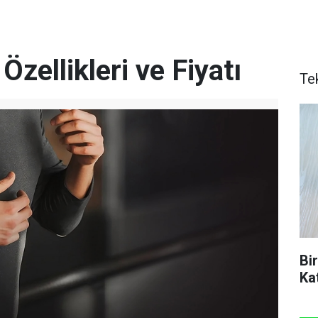
zellikleri ve Fiyatı
Te
Bi
Ka