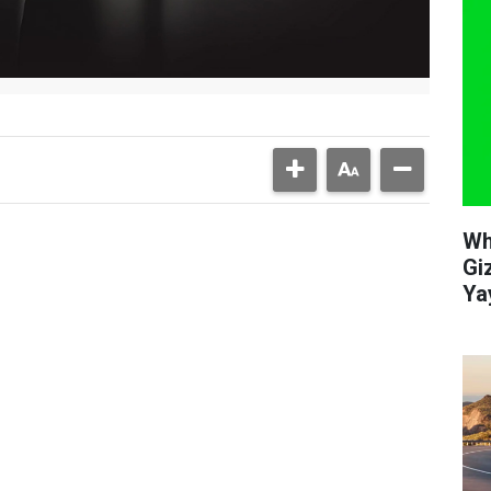
Wh
Giz
Ya