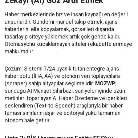
Zekayı (AI) Göz Ardı Etmek
Haber merkezlerinde hız ve insan kaynağı en değerli
unsurlardır. Gündemi manuel takip etmek, ajans
haberlerini elle kopyalamak, görselleri dışarıda
tasarlayıp siteye yüklemek artık çok geride kaldı.
Otomasyonu kucaklamayan siteler rekabette erimeye
mahkumdur.
Çözüm: Sistemi 7/24 uyanık tutan entegre ajans
haber botu (İHA, AA) ve otonom veri toplayıcılara
(scraper) sahip altyapılar seçilmelidir.
MOZWP
;
sunduğu AI Manşet Sihirbazı, saniyeler içinde uzun
metinleri toparlayan AI Haber Özetleme ve içerikleri
seslendiren (Text-to-Speech) araçlarıyla bir haber
teması sınırlarını aşar ve editöryal yükü tamamen
otonom hale getirir.