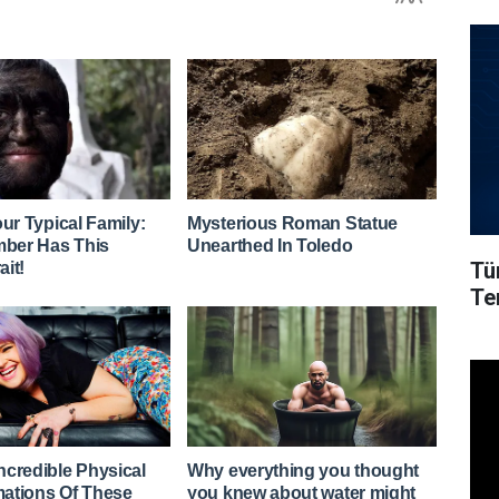
Tü
Ter