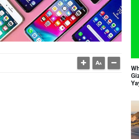
Wh
Giz
Ya