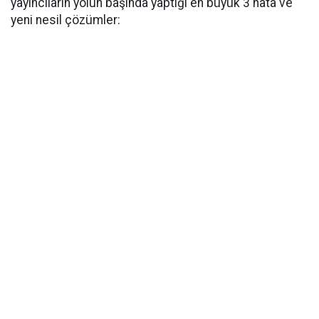
yayıncıların yolun başında yaptığı en büyük 3 hata ve
yeni nesil çözümler: