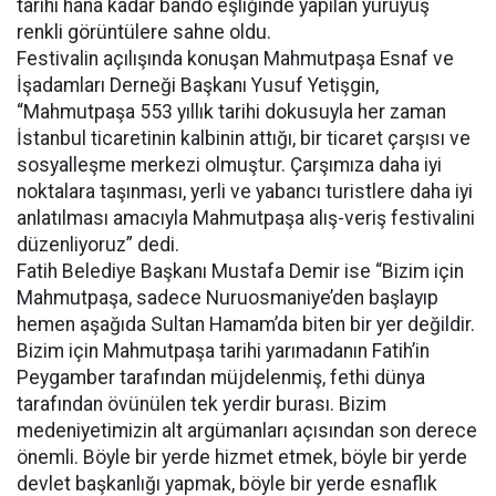
tarihi hana kadar bando eşliğinde yapılan yürüyüş
renkli görüntülere sahne oldu.
Festivalin açılışında konuşan Mahmutpaşa Esnaf ve
İşadamları Derneği Başkanı Yusuf Yetişgin,
“Mahmutpaşa 553 yıllık tarihi dokusuyla her zaman
İstanbul ticaretinin kalbinin attığı, bir ticaret çarşısı ve
sosyalleşme merkezi olmuştur. Çarşımıza daha iyi
noktalara taşınması, yerli ve yabancı turistlere daha iyi
anlatılması amacıyla Mahmutpaşa alış-veriş festivalini
düzenliyoruz” dedi.
Fatih Belediye Başkanı Mustafa Demir ise “Bizim için
Mahmutpaşa, sadece Nuruosmaniye’den başlayıp
hemen aşağıda Sultan Hamam’da biten bir yer değildir.
Bizim için Mahmutpaşa tarihi yarımadanın Fatih’in
Peygamber tarafından müjdelenmiş, fethi dünya
tarafından övünülen tek yerdir burası. Bizim
medeniyetimizin alt argümanları açısından son derece
önemli. Böyle bir yerde hizmet etmek, böyle bir yerde
devlet başkanlığı yapmak, böyle bir yerde esnaflık