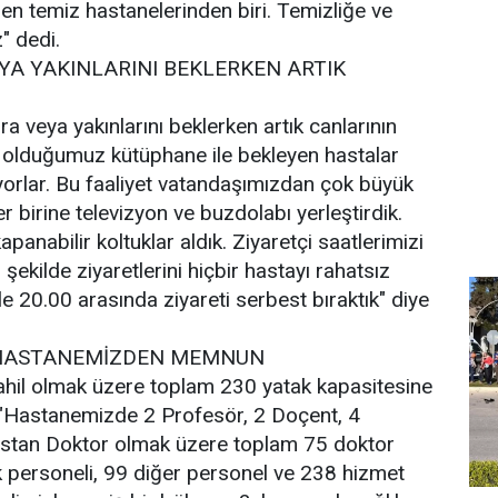
en temiz hastanelerinden biri. Temizliğe ve
" dedi.
YA YAKINLARINI BEKLERKEN ARTIK
a veya yakınlarını beklerken artık canlarının
 olduğumuz kütüphane ile bekleyen hastalar
iyorlar. Bu faaliyet vatandaşımızdan çok büyük
er birine televizyon ve buzdolabı yerleştirdik.
apanabilir koltuklar aldık. Ziyaretçi saatlerimizi
şekilde ziyaretlerini hiçbir hastayı rahatsız
e 20.00 arasında ziyareti serbest bıraktık" diye
 HASTANEMİZDEN MEMNUN
dahil olmak üzere toplam 230 yatak kapasitesine
"Hastanemizde 2 Profesör, 2 Doçent, 4
istan Doktor olmak üzere toplam 75 doktor
k personeli, 99 diğer personel ve 238 hizmet