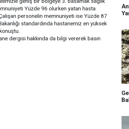
limizle geniş bir bölgeye 3. basamak sağlık
An
emnuniyeti Yüzde 96 olurken yatan hasta
Ya
Çalışan personelin memnuniyeti ise Yüzde 87
ık Bakanlığı standardında hastanemiz en yüksek
 konuştu.
ane dergisi hakkında da bilgi vererek basın
Ge
Ba