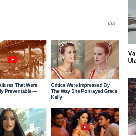
Va
Ul