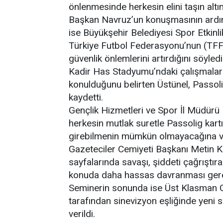
önlenmesinde herkesin elini taşın altı
Başkan Navruz’un konuşmasının ardın
ise Büyükşehir Belediyesi Spor Etkinl
Türkiye Futbol Federasyonu’nun (TFF
güvenlik önlemlerini artırdığını söyledi
Kadir Has Stadyumu’ndaki çalışmalar k
konulduğunu belirten Üstünel, Passol
kaydetti.
Gençlik Hizmetleri ve Spor İl Müdürü
herkesin mutlak suretle Passolig kart
girebilmenin mümkün olmayacağına vu
Gazeteciler Cemiyeti Başkanı Metin Kö
sayfalarında savaşı, şiddeti çağrıştır
konuda daha hassas davranması gerekti
Seminerin sonunda ise Üst Klasman G
tarafından sinevizyon eşliğinde yeni se
verildi.