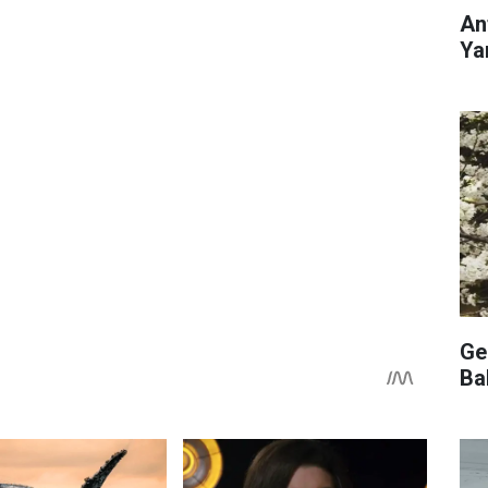
An
Ya
Ge
Ba