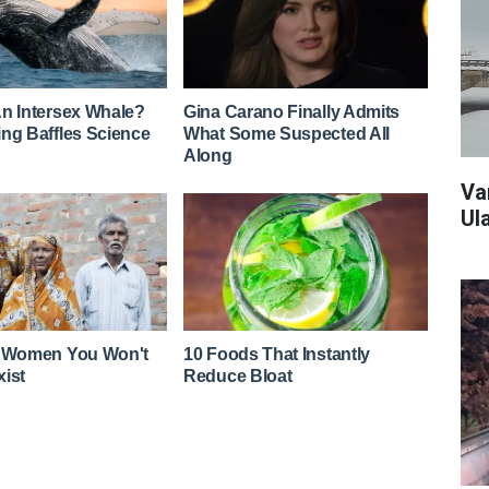
Va
Ul