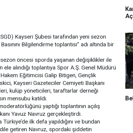
Ka
Açı
ASGD) Kayseri Şubesi tarafından yeni sezon
sınını Bilgilendirme toplantısı” adı altında bir
sezon öncesi sporda yaşanan değişiklikler ile
arın ele alındığı toplantıya Spor A.Ş. Genel Müdürü
Hakem Eğitimcisi Galip Bitigen, Gençlik
skici, Kayseri Gazeteciler Cemiyeti Başkanı
, kulüp yöneticileri, taraftarlar derneği
Be
basın mensubu katıldı.
oderatörlüğünü yaptığı toplantının açılış
anı Yavuz Navruz gerçekleştirdi.
 Türkiye’de ilk defa yapıldığını ve bundan
dile getiren Navruz, spordaki şiddetin