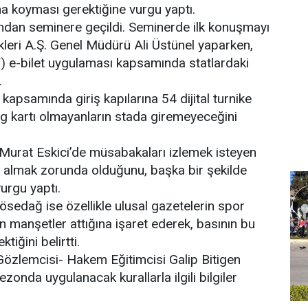
na koyması gerektiğine vurgu yaptı.
dan seminere geçildi. Seminerde ilk konuşmayı
ikleri A.Ş. Genel Müdürü Ali Üstünel yaparken,
) e-bilet uygulaması kapsamında statlardaki
.
apsamında giriş kapılarına 54 dijital turnike
ig kartı olmayanların stada giremeyeceğini
 Murat Eskici’de müsabakaları izlemek isteyen
ı almak zorunda olduğunu, başka bir şekilde
rgu yaptı.
sedağ ise özellikle ulusal gazetelerin spor
an manşetler attığına işaret ederek, basının bu
ğini belirtti.
özlemcisi- Hakem Eğitimcisi Galip Bitigen
zonda uygulanacak kurallarla ilgili bilgiler