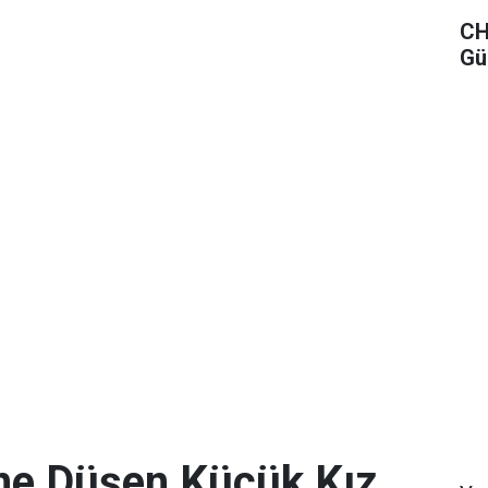
CH
Gü
ine Düşen Küçük Kız