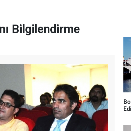
ı Bilgilendirme
Bo
Edi