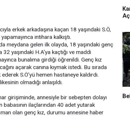
Ka
Açı
ıyla erkek arkadaşına kaçan 18 yaşındaki S.Ö,
yapamayınca intihara kalkıştı.
da meydana gelen ilk olayda, 18 yaşındaki genç
a 32 yaşındaki H.A’ya kaçtığı ve maddi
yınca bunalıma girdiği öğrenildi. Genç kız
cağını açarak canına kıymak istedi. Bu sırada
 ederek S.Ö’yü hemen hastaneye kaldırdı.
ikesinin olmadığı anlaşıldı.
Be
har girişiminde, annesiyle bir sebepten dolayı
en babasının ilaçlarından 40 adet yutarak
pişman olan genç kız, durumu annesine haber