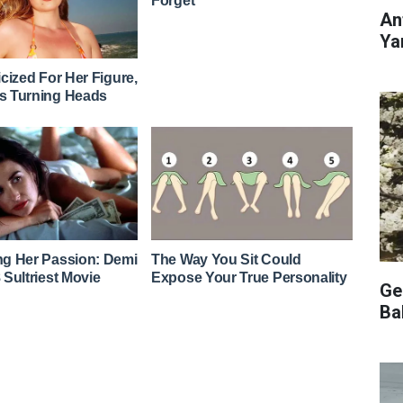
An
Ya
Ge
Ba