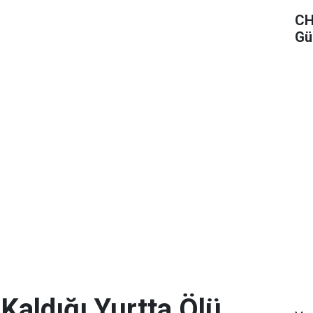
CH
Gü
 Kaldığı Yurtta Ölü