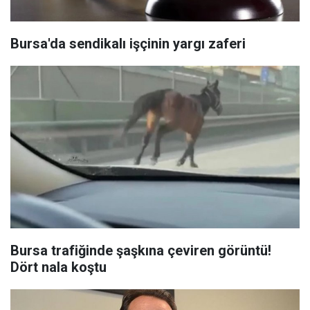
Bursa'da sendikalı işçinin yargı zaferi
Bursa trafiğinde şaşkına çeviren görüntü!
Dört nala koştu