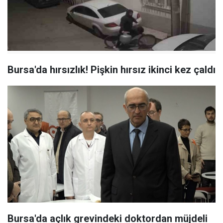
Bursa'da hırsızlık! Pişkin hırsız ikinci kez çaldı
Bursa'da açlık grevindeki doktordan müjdeli