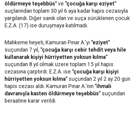
öldürmeye teşebbüs"
ve
"çocuğa karşı eziyet"
suçlarından toplam 30 yıl 6 aya kadar hapis cezasıyla
yargılandı. Diğer sanık olan ve suça sürüklenen çocuk
E.Z.A. (17) ise duruşmaya katılmadı.
Mahkeme heyeti, Kamuran Pınar A.'yı
"eziyet"
suçundan 7 yıl,
"çocuğa karşı cebir tehdit veya hile
kullanarak kişiyi hürriyetten yoksun kılma"
suçundan 8 yıl olmak üzere toplam 15 yıl hapis
cezasına çarptırdı. E.Z.A. ise
"çocuğa karşı kişiyi
hürriyetten yoksun kılma"
suçundan 2 yıl 2 ay 20 gün
hapis cezası aldı. Kamuran Pınar A.'nın
"ihmali
davranışla kasten öldürmeye teşebbüs"
suçundan
beraatine karar verildi.