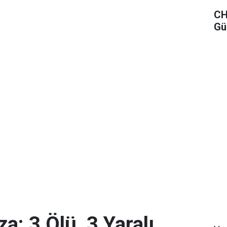
CH
Gü
a: 3 Ölü, 3 Yaralı