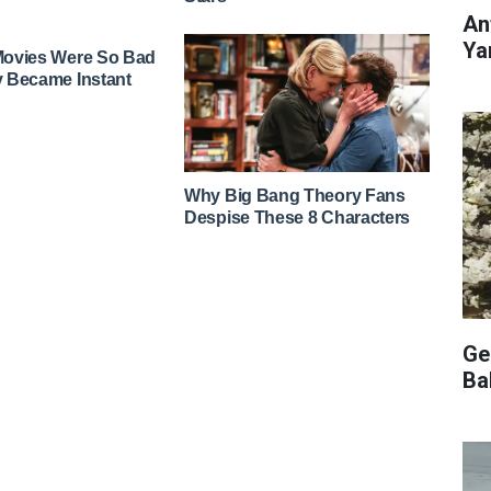
An
Ya
Ge
Ba