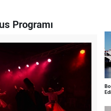
rus Programı
Bo
Edi