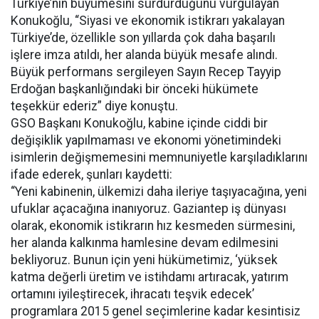
Türkiye’nin büyümesini sürdürdüğünü vurgulayan
Konukoğlu, “Siyasi ve ekonomik istikrarı yakalayan
Türkiye’de, özellikle son yıllarda çok daha başarılı
işlere imza atıldı, her alanda büyük mesafe alındı.
Büyük performans sergileyen Sayın Recep Tayyip
Erdoğan başkanlığındaki bir önceki hükümete
teşekkür ederiz” diye konuştu.
GSO Başkanı Konukoğlu, kabine içinde ciddi bir
değişiklik yapılmaması ve ekonomi yönetimindeki
isimlerin değişmemesini memnuniyetle karşıladıklarını
ifade ederek, şunları kaydetti:
“Yeni kabinenin, ülkemizi daha ileriye taşıyacağına, yeni
ufuklar açacağına inanıyoruz. Gaziantep iş dünyası
olarak, ekonomik istikrarın hız kesmeden sürmesini,
her alanda kalkınma hamlesine devam edilmesini
bekliyoruz. Bunun için yeni hükümetimiz, ‘yüksek
katma değerli üretim ve istihdamı artıracak, yatırım
ortamını iyileştirecek, ihracatı teşvik edecek’
programlara 2015 genel seçimlerine kadar kesintisiz