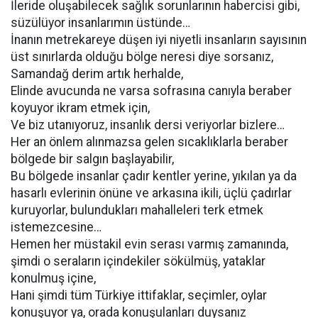
İleride oluşabilecek sağlık sorunlarının habercisi gibi,
süzülüyor insanlarımın üstünde…
İnanın metrekareye düşen iyi niyetli insanların sayısının
üst sınırlarda olduğu bölge neresi diye sorsanız,
Samandağ derim artık herhalde,
Elinde avucunda ne varsa sofrasına canıyla beraber
koyuyor ikram etmek için,
Ve biz utanıyoruz, insanlık dersi veriyorlar bizlere…
Her an önlem alınmazsa gelen sıcaklıklarla beraber
bölgede bir salgın başlayabilir,
Bu bölgede insanlar çadır kentler yerine, yıkılan ya da
hasarlı evlerinin önüne ve arkasına ikili, üçlü çadırlar
kuruyorlar, bulundukları mahalleleri terk etmek
istemezcesine…
Hemen her müstakil evin serası varmış zamanında,
şimdi o seraların içindekiler sökülmüş, yataklar
konulmuş içine,
Hani şimdi tüm Türkiye ittifaklar, seçimler, oylar
konuşuyor ya, orada konuşulanları duysanız