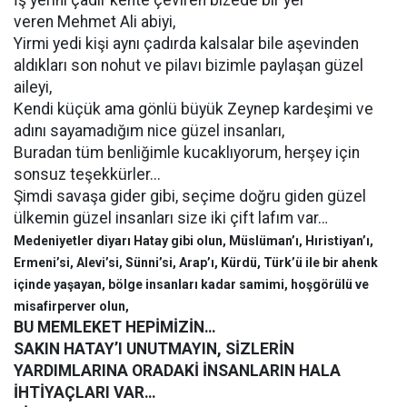
İş yerini çadır kente çeviren bizede bir yer
veren Mehmet Ali abiyi,
Yirmi yedi kişi aynı çadırda kalsalar bile aşevinden
aldıkları son nohut ve pilavı bizimle paylaşan güzel
aileyi,
Kendi küçük ama gönlü büyük Zeynep kardeşimi ve
adını sayamadığım nice güzel insanları,
Buradan tüm benliğimle kucaklıyorum, herşey için
sonsuz teşekkürler...
Şimdi savaşa gider gibi, seçime doğru giden güzel
ülkemin güzel insanları size iki çift lafım var…
Medeniyetler diyarı Hatay gibi olun, Müslüman’ı, Hıristiyan’ı,
Ermeni’si, Alevi’si, Sünni’si, Arap’ı, Kürdü, Türk’ü ile bir ahenk
içinde yaşayan, bölge insanları kadar samimi, hoşgörülü ve
misafirperver olun,
BU MEMLEKET HEPİMİZİN…
SAKIN HATAY’I UNUTMAYIN, SİZLERİN
YARDIMLARINA ORADAKİ İNSANLARIN HALA
İHTİYAÇLARI VAR…