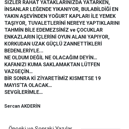
SİZLER RAHAT YATAKLARINIZDA YATARKEN,
İNSANLAR LEĞENDE YIKANIYOR, BULABİLDİĞİ EN
YAKIN AŞEVİNDEN YOĞURT KAPLARI İLE YEMEK
TAŞIYOR, TUVALETLERİNİ NEREYE YAPTIKLARINI
TAHMİN BİLE EDEMEZSİNİZ ve ÇOCUKLAR
ENKAZLARIN İÇLERİNİ OYUN ALANI YAPIYOR,
KORKUDAN UZAK GÜÇLÜ ZANNETTİKLERİ
BEDENLERİYLE...
NE OLDUM DEĞİL NE OLACAĞIM DEYİN…
KAFANIZI KUMA SAKLAMAKTAN LÜTFEN
VAZGEÇİN…
BİR SONRA Kİ ZİYARETİMİZ KISMETSE 19
MAYIS’TA OLACAK…
SEVGİLERİMLE…
Sercan AKDERİN
Önceki ve Sonraki Yazılar