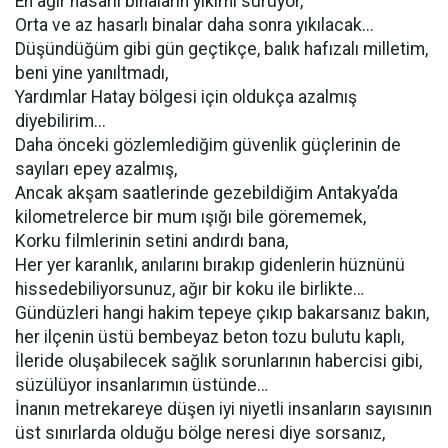
En ağır hasarlı binaların yıkımı sürüyor,
Orta ve az hasarlı binalar daha sonra yıkılacak...
Düşündüğüm gibi gün geçtikçe, balık hafızalı milletim,
beni yine yanıltmadı,
Yardımlar Hatay bölgesi için oldukça azalmış
diyebilirim...
Daha önceki gözlemlediğim güvenlik güçlerinin de
sayıları epey azalmış,
Ancak akşam saatlerinde gezebildiğim Antakya’da
kilometrelerce bir mum ışığı bile görememek,
Korku filmlerinin setini andırdı bana,
Her yer karanlık, anılarını bırakıp gidenlerin hüznünü
hissedebiliyorsunuz, ağır bir koku ile birlikte…
Gündüzleri hangi hakim tepeye çıkıp bakarsanız bakın,
her ilçenin üstü bembeyaz beton tozu bulutu kaplı,
İleride oluşabilecek sağlık sorunlarının habercisi gibi,
süzülüyor insanlarımın üstünde…
İnanın metrekareye düşen iyi niyetli insanların sayısının
üst sınırlarda olduğu bölge neresi diye sorsanız,