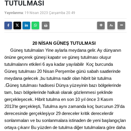
TUTULMASI
Yayınlanma:
19 Nisan 2023 Çarşamba 20:49
20 NİSAN GÜNEŞ TUTULMASI
Güneş tutulmaları Yine aylarla meydana gelir. Ay dünyanın
önüne geçerek güneşi kapatır ve güneş tutulması oluşur
tutulmalarını etkileri 6 aya kadar yayılabilir Koç burcunda
Güneş tutulması 20 Nisan Perşembe günü sabah saatlerinde
meydana gelecek ,bu tutulma nadir olan hibrit bir tutulma
G
.
üneş tutulması hadisesi Dünya yüzeyinin bazı bölgelerinde
tam,
bazı bölgelerinde halkalı olarak gözlenmesi şeklinde
gerçekleşecek.
Hibrit tutulma en son 10 yıl önce 3 Kasım
2013'te gerçekleşt
i, Tutulma
aynı zamanda koç burcunun 29'da
derecesinde gerçekleşiyor 29 dereceler kritik derecelerdir
sonlanmaları ve bu sonlanmalara istinaden de yeni başlangıçları
ortaya çıkarır Bu yüzden de tutulma diğer tutulmalara göre daha