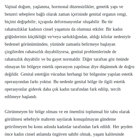
Vajinal doğum, yaşlanma, hormonal düzensizlikler, genetik yapı ve
benzeri sebeplere bağlı olarak zaman içerisinde genital organın rengi,
biçimi değişebilir; içyapıda deformasyonlar oluşabilir. Bu tür
rahatsızlıklar kadının cinsel yaşamını da olumsuz etkiler. Bir kadın
göğüslerinin küçüklüğü ve/veya sarkıklığından, aldığı kilolar nedeniyle
bedensel görünümünden, yüzünde zamanla belirmeye başlayan
çizgilerden rahatsızlık duyabiliyorsa, genital problemlerinde de
rahatsızlık duyabilir ve bu gayet normaldir. Diğer taraftan göz önünde
olmayan bir bölgeye estetik operasyon yapılmaz diye düşünmek de doğru
değildir. Genital estetiğin vücudun herhangi bir bölgesine yapılan estetik
operasyondan farkı yoktur. Bu nedenle genital bölge ile ilgili estetik
operasyonlar giderek daha çok kadın tarafından fark edilip, tercih
edilmeye başlandı.
Görünmeyen bir bölge olması ve en önemlisi toplumsal bir tabu olarak
görülmesi sebebiyle mahrem sayılarak konuşulmayan gündeme
getirilmeyen bu konu aslında kadınlar tarafından fark edildi. Her şeyden
önce kadın cinsel anlamda özgüven sahibi olmak, yaşam kalitesinde