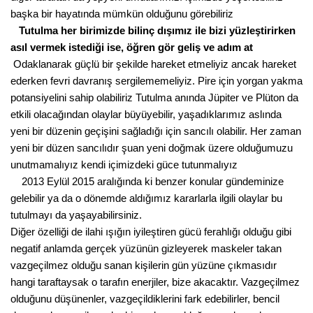
başka bir hayatında mümkün olduğunu görebiliriz
Tutulma her birimizde bilinç dışımız ile bizi yüzleştirirken
asıl
vermek istediği ise, öğren gör geliş ve adım at
Odaklanarak güçlü bir şekilde hareket etmeliyiz ancak hareket
ederken fevri davranış sergilememeliyiz. Pire için yorgan yakma
potansiyelini sahip olabiliriz Tutulma anında Jüpiter ve Plüton da
etkili olacağından olaylar büyüyebilir, yaşadıklarımız aslında
yeni bir düzenin geçişini sağladığı için sancılı olabilir. Her zaman
yeni bir düzen sancılıdır şuan yeni doğmak üzere olduğumuzu
unutmamalıyız kendi içimizdeki güce tutunmalıyız
2013 Eylül 2015 aralığında ki benzer konular gündeminize
gelebilir ya da o dönemde aldığımız kararlarla ilgili olaylar bu
tutulmayı da yaşayabilirsiniz.
Diğer özelliği de ilahi ışığın iyileştiren gücü ferahlığı olduğu gibi
negatif anlamda gerçek yüzünün gizleyerek maskeler takan
vazgeçilmez olduğu sanan kişilerin gün yüzüne çıkmasıdır
hangi taraftaysak o tarafın enerjiler, bize akacaktır. Vazgeçilmez
olduğunu düşünenler, vazgeçildiklerini fark edebilirler, bencil