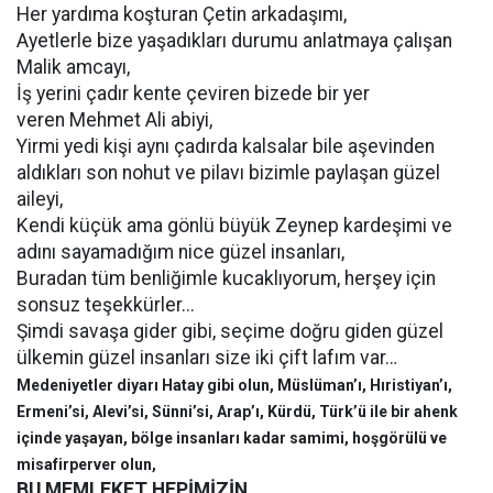
Her yardıma koşturan Çetin arkadaşımı,
Ayetlerle bize yaşadıkları durumu anlatmaya çalışan
Malik amcayı,
İş yerini çadır kente çeviren bizede bir yer
veren Mehmet Ali abiyi,
Yirmi yedi kişi aynı çadırda kalsalar bile aşevinden
aldıkları son nohut ve pilavı bizimle paylaşan güzel
aileyi,
Kendi küçük ama gönlü büyük Zeynep kardeşimi ve
adını sayamadığım nice güzel insanları,
Buradan tüm benliğimle kucaklıyorum, herşey için
sonsuz teşekkürler...
Şimdi savaşa gider gibi, seçime doğru giden güzel
ülkemin güzel insanları size iki çift lafım var…
Medeniyetler diyarı Hatay gibi olun, Müslüman’ı, Hıristiyan’ı,
Ermeni’si, Alevi’si, Sünni’si, Arap’ı, Kürdü, Türk’ü ile bir ahenk
içinde yaşayan, bölge insanları kadar samimi, hoşgörülü ve
misafirperver olun,
BU MEMLEKET HEPİMİZİN…