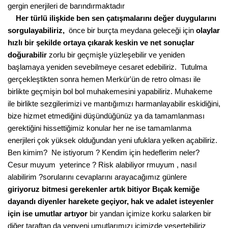
gergin enerjileri de barındırmaktadır
Her türlü ilişkide ben sen çatışmalarını değer duygularını
sorgulayabiliriz,
önce bir burçta meydana geleceği için
olaylar
hızlı bir şekilde ortaya çıkarak keskin ve net sonuçlar
doğurabilir
zorlu bir geçmişle yüzleşebilir ve yeniden
başlamaya yeniden sevebilmeye cesaret edebiliriz. Tutulma
gerçekleştikten sonra hemen Merkür'ün de retro olması ile
birlikte geçmişin bol bol muhakemesini yapabiliriz. Muhakeme
ile birlikte sezgilerimizi ve mantığımızı harmanlayabilir eskidiğini,
bize hizmet etmediğini düşündüğünüz ya da tamamlanması
gerektiğini hissettiğimiz konular her ne ise tamamlanma
enerjileri çok yüksek olduğundan yeni ufuklara yelken açabiliriz.
Ben kimim? Ne istiyorum ? Kendim için hedeflerim neler?
Cesur muyum yeterince ? Risk alabiliyor rmuyum , nasıl
alabilirim ?sorularını cevaplarını arayacağımız günlere
giriyoruz bitmesi gerekenler artık bitiyor Bıçak kemiğe
dayandı diyenler harekete geçiyor, hak ve adalet isteyenler
için ise umutlar artıyor
bir yandan içimize korku salarken bir
diğer taraftan da yepyeni umutlarımızı içimizde yeşertebiliriz