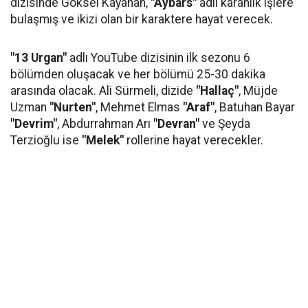
dizisinde Göksel Kayahan,
"Aybars"
adlı karanlık işlere
bulaşmış ve ikizi olan bir karaktere hayat verecek.
"13 Urgan"
adlı YouTube dizisinin ilk sezonu 6
bölümden oluşacak ve her bölümü 25-30 dakika
arasında olacak. Ali Sürmeli, dizide
"Hallaç"
, Müjde
Uzman
"Nurten"
, Mehmet Elmas
"Araf"
, Batuhan Bayar
"Devrim"
, Abdurrahman Arı
"Devran"
ve Şeyda
Terzioğlu ise
"Melek"
rollerine hayat verecekler.