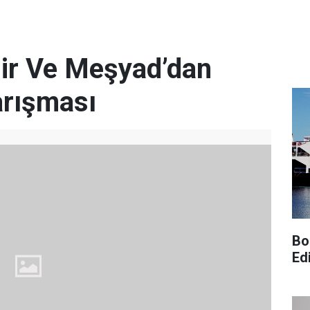
ir Ve Meşyad’dan
Yarışması
Bo
Edi