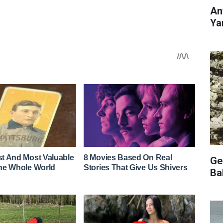
An
Ya
Ge
Ba