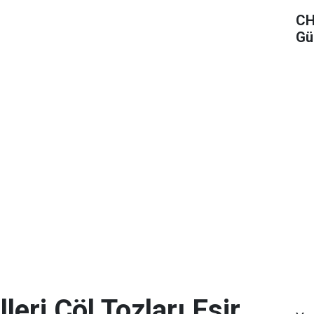
CH
Gü
leri Çöl Tozları Esir