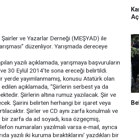
Ka
Açı
 Şairler ve Yazarlar Derneği (MEŞYAD) ile
i Yarışması” düzenliyor. Yarışmada dereceye
pılan yazılı açıklamada, yarışmaya başvuruların
 30 Eylül 2014’te sona ereceği belirtildi.
 bir yerde yayımlanmamış, konusu Atatürk olan
ade edilen açıklamada, “Şiirlerin serbest ya da
tedir. Şiirlerin altına rumuz yazılacak. Şiir ve
Be
ilecek. Şairini belirten herhangi bir işaret veya
tılacaktır. Şiirler ve CD aynı zarfa konulmalı ve
ı bir zarfa da ad soyadı, kısa özgeçmiş,
elefon numaraları yazılmalı varsa e-mail, ayrıca
rıda yazılı iki kuruma bıraktıklarını’ yazdıkları bir