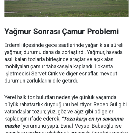
Yağmur Sonrası Çamur Problemi
Erdemli ilçesinde gece saatlerinde yağan kısa süreli
yağmur, durumu daha da zorlaştırdı. Yağmur, havada
asılı kalan tozlarla birleşince araçlar ve açık alan
mobilyaları çamur tabakasıyla kaplandı. Lokanta
işletmecisi Servet Cırık ve diğer esnaflar, mevcut
durumun zorluklarını dile getirdi.
Yerel halk toz bulutları nedeniyle günlük yaşamda
büyük rahatsızlık duyduğunu belirtiyor. Recep Gül gibi
vatandaşlar tozun; yüz, göz ve ağız gibi bölgeleri
kapladığını ifade ederek,
"Toza karşı en iyi savunma
maske"
yorumunu yaptı. Esnaf Veysel Babaoğlu ise
insanlara yardımcı olabilmek amacıyla ücretsiz maske