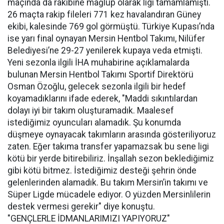
maçında da rakibine mağlup olarak ligi tamamlamıştı.
26 maçta rakip fileleri 771 kez havalandıran Güney
ekibi, kalesinde 769 gol görmüştü. Türkiye Kupası’nda
ise yarı final oynayan Mersin Hentbol Takımı, Nilüfer
Belediyesi’ne 29-27 yenilerek kupaya veda etmişti.
Yeni sezonla ilgili İHA muhabirine açıklamalarda
bulunan Mersin Hentbol Takımı Sportif Direktörü
Osman Özoğlu, gelecek sezonla ilgili bir hedef
koyamadıklarını ifade ederek, "Maddi sıkıntılardan
dolayı iyi bir takım oluşturamadık. Maalesef
istediğimiz oyuncuları alamadık. Şu konumda
düşmeye oynayacak takımların arasında gösteriliyoruz
zaten. Eğer takıma transfer yapamazsak bu sene ligi
kötü bir yerde bitirebiliriz. İnşallah sezon beklediğimiz
gibi kötü bitmez. İstediğimiz desteği şehrin önde
gelenlerinden alamadık. Bu takım Mersin’in takımı ve
Süper Ligde mücadele ediyor. O yüzden Mersinlilerin
destek vermesi gerekir" diye konuştu.
"GENÇLERLE İDMANLARIMIZI YAPIYORUZ"