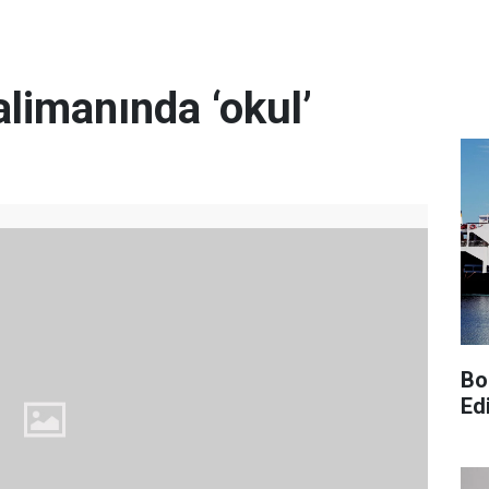
limanında ‘okul’
Bo
Edi