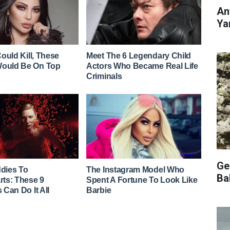
An
Ya
Ge
Ba